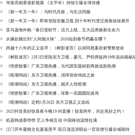
华策亮相香港影视展 《太平年》持续引爆全球传播
《新一年又一年》：与时代共振，与生活同频
《新一年又一年》即将登陆安徽卫视 四十年时代变迁画卷徐徐展开
亚马逊海外购「春日宠粉节」活力上线，五大品类焕新生命力
从爆款频出到“人间烟火味”，2026短剧春节档赢在哪？
跨越十八年的正义追寻：《树影迷宫》以胡同悬案折射警察使命
《树影迷宫》2月5日登陆东方卫视，廖凡、尹昉师徒跨18年追凶揭秘
《绝密较量》广东卫视热播，当代国安题材剧再掀追剧热潮
《暗潮缉凶》东方卫视热播，演绎宿命缉凶之旅
《暗潮缉凶》东方卫视热播，揭开人性暗潮
《绝密较量》广东卫视将播，张鲁一高圆圆陷迷局
《暗潮缉凶》定档1月26日 东方卫视正义追凶
2025抖音美好惊喜夜今晚19:00直播！惊喜跨年，共赴美好之约！
机器狗成香饽饽 艺人争相互动 中国移动温情拉满
江门开年最狠文化宴落恩平 双日顶流演唱会一官宣便引爆全城期待