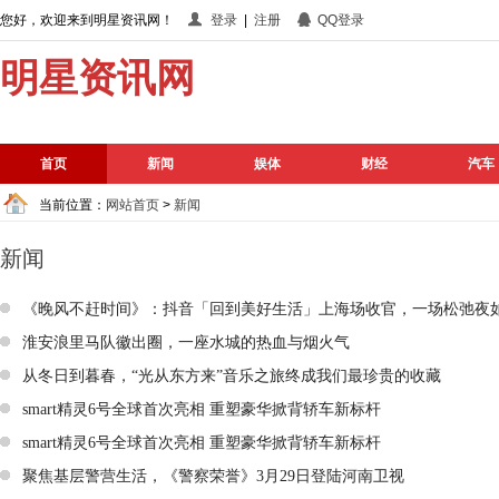
您好，欢迎来到明星资讯网！
登录
|
注册
QQ登录
明星资讯网
首页
新闻
娱体
财经
汽车
当前位置：
网站首页
>
新闻
新闻
《晚风不赶时间》：抖音「回到美好生活」上海场收官，一场松弛夜
淮安浪里马队徽出圈，一座水城的热血与烟火气
从冬日到暮春，“光从东方来”音乐之旅终成我们最珍贵的收藏
smart精灵6号全球首次亮相 重塑豪华掀背轿车新标杆
smart精灵6号全球首次亮相 重塑豪华掀背轿车新标杆
聚焦基层警营生活，《警察荣誉》3月29日登陆河南卫视