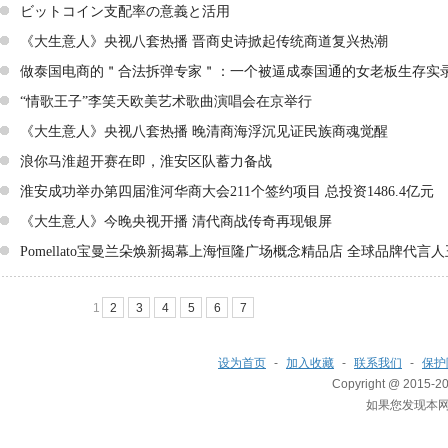
ビットコイン支配率の意義と活用
《大生意人》央视八套热播 晋商史诗掀起传统商道复兴热潮
做泰国电商的＂合法拆弹专家＂：一个被逼成泰国通的女老板生存实
“情歌王子”李笑天欧美艺术歌曲演唱会在京举行
《大生意人》央视八套热播 晚清商海浮沉见证民族商魂觉醒
浪你马淮超开赛在即，淮安区队蓄力备战
淮安成功举办第四届淮河华商大会211个签约项目 总投资1486.4亿元
《大生意人》今晚央视开播 清代商战传奇再现银屏
Pomellato宝曼兰朵焕新揭幕上海恒隆广场概念精品店 全球品牌代言
1
2
3
4
5
6
7
设为首页
-
加入收藏
-
联系我们
-
保护
Copyright @ 2015-201
如果您发现本