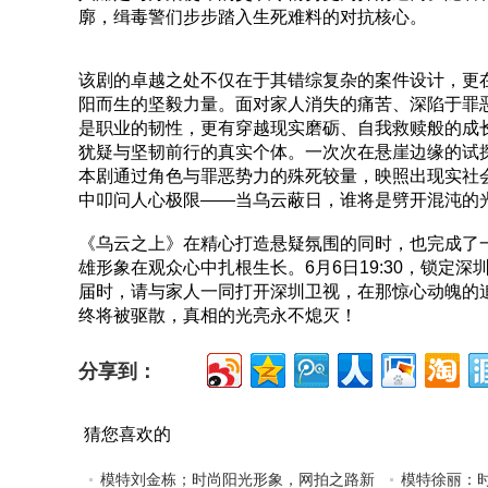
廓，缉毒警们步步踏入生死难料的对抗核心。
该剧的卓越之处不仅在于其错综复杂的案件设计，更
阳而生的坚毅力量。面对家人消失的痛苦、深陷于罪
是职业的韧性，更有穿越现实磨砺、自我救赎般的成
犹疑与坚韧前行的真实个体。一次次在悬崖边缘的试
本剧通过角色与罪恶势力的殊死较量，映照出现实社
中叩问人心极限——当乌云蔽日，谁将是劈开混沌的
《乌云之上》在精心打造悬疑氛围的同时，也完成了
雄形象在观众心中扎根生长。6月6日19:30，锁定
届时，请与家人一同打开深圳卫视，在那惊心动魄的
终将被驱散，真相的光亮永不熄灭！
分享到：
猜您喜欢的
模特刘金栋；时尚阳光形象，网拍之路新
模特徐丽：