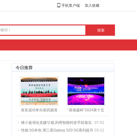
手机客户端
加入收藏
今日推荐
淮安成功举办第四届淮
“喜德盛杯”2024第十五
河华商大会211个签约
届环海南岛国际公路
猪小嘉强化党建引领,利用智能科技手段落实
07-01
性能 5G本色 用三星Galaxy S20 5G系列提升
03-12