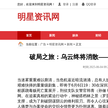
您好，欢迎来到明星资讯网！
登录
|
注册
QQ登录
明星资讯网
首页
新闻
娱体
财经
当前位置：
广告
>
明星资讯网
>
新闻
> 正文
破局之旅：乌云终将消散—
时间:2025-06-04
当迷雾重重难以廓清，当危机逼近暗流汹涌，总有人
艰难抉择的重量级剧集，即将于6月6日19：30在
桩蹊跷毒贩死亡案展开，刑侦支队女警官韩青（孙俪
网。在追索真相的紧迫行动中，神秘搭档林之景（罗
支撑，成为了刺破阴谋阴云的锋利双刃。而令人心弦
人痛楚与办案使命的交织令情势更为扑朔迷离。随着调