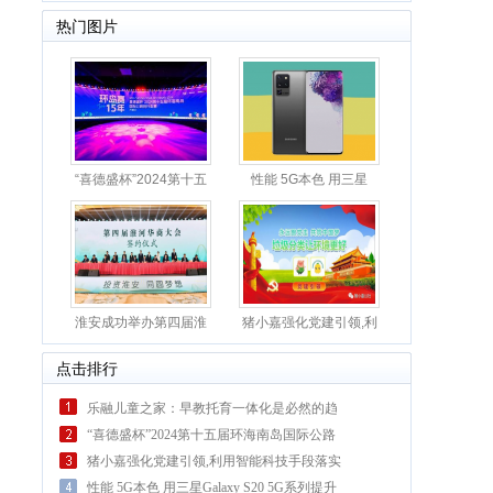
热门图片
“喜德盛杯”2024第十五
性能 5G本色 用三星
届
Galaxy
。
淮安成功举办第四届淮
猪小嘉强化党建引领,利
河华
用
点击排行
乐融儿童之家：早教托育一体化是必然的趋
势
“喜德盛杯”2024第十五届环海南岛国际公路
自行车
猪小嘉强化党建引领,利用智能科技手段落实
垃圾分
性能 5G本色 用三星Galaxy S20 5G系列提升