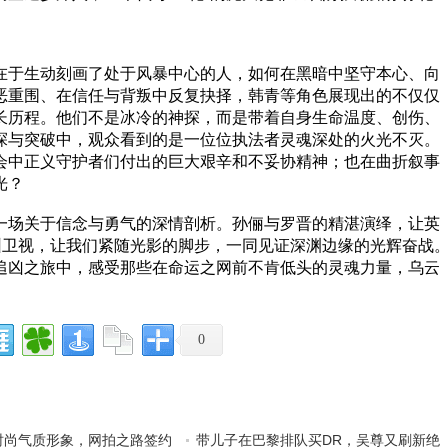
在于生动刻画了处于风暴中心的人，如何在黑暗中坚守本心、向
恶重围、在信任与背叛中反复抉择，韩青等角色展现出的不仅仅
长历程。他们不是冰冷的神探，而是带着自身生命温度、创伤、
探与突破中，观众看到的是一位位执法者灵魂深处的火光不灭。
会中正义守护者们付出的巨大艰辛和不妥协精神；也在曲折叙事
光？
一场关于信念与勇气的深情剖析。孙俪与罗晋的精湛演绎，让英
深圳卫视，让我们紧随光影的脚步，一同见证深渊边缘的光辉奋战
追凶之旅中，感受那些在命运之网前不肯低头的灵魂力量，乌云
0
时尚气质形象，网拍之路签约
带儿子在巴黎排队买DR，吴尊又刷新绝