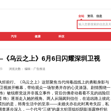
全站
资讯
信息
汽车
健康
科技
—《乌云之上》6月6日闪耀深圳卫视
 09:23 浏览次数：
编辑：广告推送
执炬前行。《乌云之上》这部聚焦当代缉毒战线上的勇毅身影与
深圳卫视掀开帷幕，带给观众一场智勇并存的心灵涤荡。剧情围绕一
 饰）敏锐察觉这并非孤立事件，背后仿佛牵动着看不见的凶险巨
晋 饰）逐渐走入她的视角。两人从隔阂到信任，在追凶路上彼此
紧扣的是，韩青生活中的至亲——未婚夫亦在此时离奇失踪，私
查逐步深入，一个代号“三佬”的庞大犯罪组织阴影渐露狰狞轮