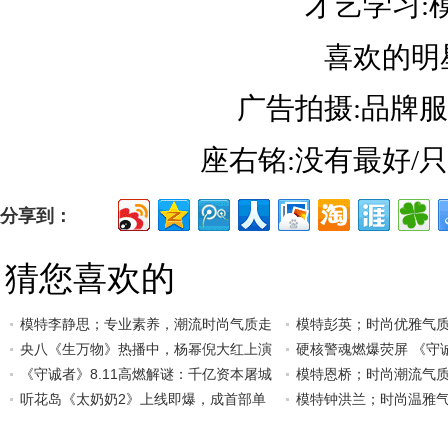
才艺学习:
喜欢的明
广告拍摄:品牌
座右铭:没有最好/
分享到：
猜您喜欢的
模特李静思；专业素养，潮流时尚气质走
模特彭英；时尚优雅气
央八《生万物》热播中，杨幂倪大红上演
硬核警魂燃爆荧屏 《守
《守诚者》8.11高燃解谜：千亿资本屠城
模特恩桥；时尚潮流气
听花岛《太奶奶2》上线即爆，成首部单
模特钟洪兰；时尚温雅