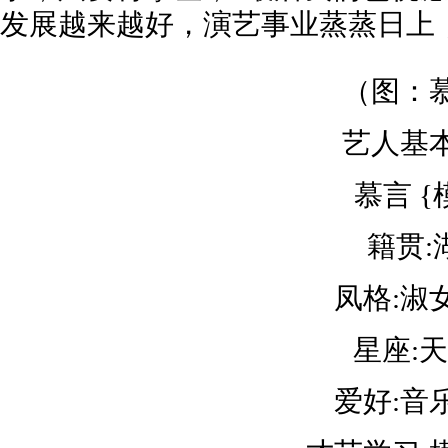
发展越来越好，演艺事业蒸蒸日上
（图：
艺人基
慕言 {
籍贯:
凤格:淑
星座:
爱好:音